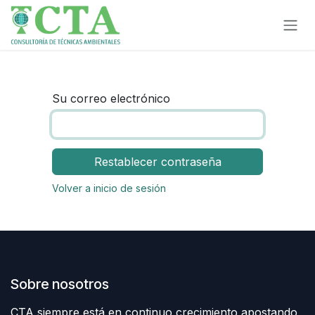
Ir al contenido
Su correo electrónico
Restablecer contraseña
Volver a inicio de sesión
Sobre nosotros
CTA siempre está en continuo crecimiento apostando