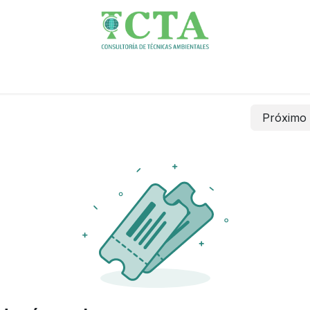
rvicios
I+D+i
Acreditaciones
Sobre nosotros
Co
Próxim