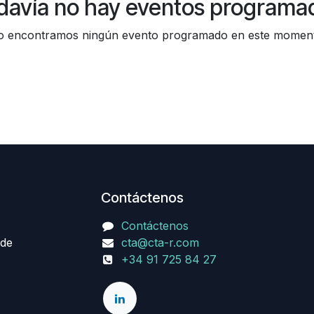
davía no hay eventos programa
 encontramos ningún evento programado en este momen
Contáctenos
Contáctenos
 de
cta@cta-r.com
+34 91 725 84 27